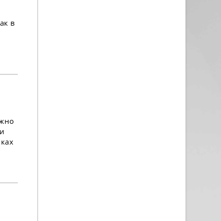
ак в
ожно
ри
ках