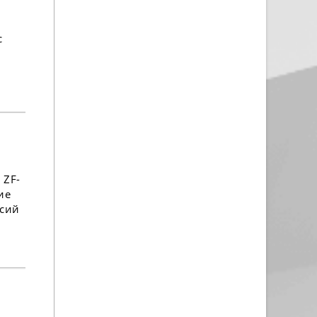
с
 ZF-
ие
ссий